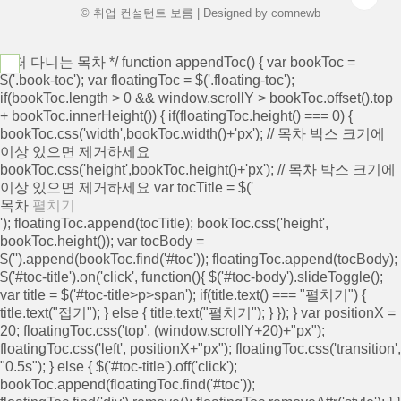
힘쓰는 학교..
© 취업 컨설턴트 보름 | Designed by
comnewb
/* 떠 다니는 목차 */ function appendToc() { var bookToc =
$('.book-toc'); var floatingToc = $('.floating-toc');
if(bookToc.length > 0 && window.scrollY > bookToc.offset().top
+ bookToc.innerHeight()) { if(floatingToc.height() === 0) {
bookToc.css('width',bookToc.width()+'px'); // 목차 박스 크기에
이상 있으면 제거하세요
bookToc.css('height',bookToc.height()+'px'); // 목차 박스 크기에
이상 있으면 제거하세요 var tocTitle = $('
목차
펼치기
'); floatingToc.append(tocTitle); bookToc.css('height',
bookToc.height()); var tocBody =
$('
').append(bookToc.find('#toc')); floatingToc.append(tocBody);
$('#toc-title').on('click', function(){ $('#toc-body').slideToggle();
var title = $('#toc-title>p>span'); if(title.text() === "펼치기") {
title.text("접기"); } else { title.text("펼치기"); } }); } var positionX =
20; floatingToc.css('top', (window.scrollY+20)+"px");
floatingToc.css('left', positionX+"px"); floatingToc.css('transition',
"0.5s"); } else { $('#toc-title').off('click');
bookToc.append(floatingToc.find('#toc'));