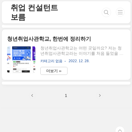
본문 바로가기
취업 컨설턴트
보름
청년취업사관학교, 한번에 정리하기
청년취업사관학교는 어떤 곳일까요? 저는 청
년취업사관학교라는 이야기를 처음 들었을 때,
뭐 하는 곳이지? 교육하는 곳인가? 아니면, 특
카테고리 없음
2022. 12. 28.
정 분야의 교육만 해서 취업을 시키는 학교인
가?라는 생각을 하게 되었는데요, 때 마침 서울
더보기 ››
시에서 홍보 포스트를 발송했더군요. 제목은
"청년취업사관학교 동작구 캠퍼스 모집" 으로
요. 그래서, 조금 더 알아보니 청년취업사관학
교는 결국 소프트웨어, 디지털 개발 등 디지털
1
신기술 분야의 실무교육부터 취창업 연계까지
전 교육과정을 거치며, 청년들에게는 일자리
를, 기업에게는 인력을 제공하는 온라인 플랫
폼이자 오프라인 교육센터이더군요. 그래서 오
늘, 저는 청년취업사관학교가 어떤 교육과정과
후기가 어떤지에 대해서 포스팅을 해볼게요.
청년취업사관학교, 소프트웨어, 디지털 개발에