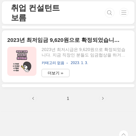
본문 바로가기
취업 컨설턴트
보름
2023년 최저임금 9,620원으로 확정되었습니다. 우리 월급계산하러 가볼까요?
2023년 최저시급은 9,620원으로 확정되었습
니다. 지금 직장인 분들도 임금협상을 하거나
연봉인상을 기대하고 있으실 텐데요. 최저임금
카테고리 없음
2023. 1. 3.
에 대한 관심이 높으신데요. 우리 월급을 다시
한번 계산하러 가실게요. 최저임금 9,620원을
더보기 ››
209시간으로 계산하면 총 2,010,580원이 됩니
다. 209시간의 산정기준 : 1일 8시간, 주 5일,
유급 주휴일 1일을 근무하면 48시간으로 계산
이 되는데요. 48시간에 4,3452주를 곱하면 약
1
209시간이 됩니다. 결국 이 공식으로 계산을
하게 되면 일급은 76,960원이 되고, 월급은
2,010,580원이 되겠네요. 구분 금액 최저 시급
9,620원 일급 76,960원 월급 2,010,580원 식
대를 포함했을 때 최저임금 미달인지 알 수 있
는 방법을 알려드릴게요. 첫..