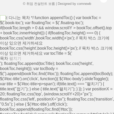
© 취업 컨설턴트 보름 | Designed by
comnewb
/* 떠 다니는 목차 */ function appendToc() { var bookToc =
$('.book-toc'); var floatingToc = $('.floating-toc');
if(bookToc.length > 0 && window.scrollY > bookToc.offset().top
+ bookToc.innerHeight()) { if(floatingToc.height() === 0) {
bookToc.css('width',bookToc.width()+'px'); // 목차 박스 크기에
이상 있으면 제거하세요
bookToc.css('height',bookToc.height()+'px'); // 목차 박스 크기에
이상 있으면 제거하세요 var tocTitle = $('
목차
펼치기
'); floatingToc.append(tocTitle); bookToc.css('height',
bookToc.height()); var tocBody =
$('
').append(bookToc.find('#toc')); floatingToc.append(tocBody);
$('#toc-title').on('click', function(){ $('#toc-body').slideToggle();
var title = $('#toc-title>p>span'); if(title.text() === "펼치기") {
title.text("접기"); } else { title.text("펼치기"); } }); } var positionX =
20; floatingToc.css('top', (window.scrollY+20)+"px");
floatingToc.css('left', positionX+"px"); floatingToc.css('transition',
"0.5s"); } else { $('#toc-title').off('click');
bookToc.append(floatingToc.find('#toc'));