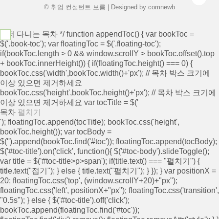
© 취업 컨설턴트 보름 | Designed by
comnewb
/* 떠 다니는 목차 */ function appendToc() { var bookToc =
$('.book-toc'); var floatingToc = $('.floating-toc');
if(bookToc.length > 0 && window.scrollY > bookToc.offset().top
+ bookToc.innerHeight()) { if(floatingToc.height() === 0) {
bookToc.css('width',bookToc.width()+'px'); // 목차 박스 크기에
이상 있으면 제거하세요
bookToc.css('height',bookToc.height()+'px'); // 목차 박스 크기에
이상 있으면 제거하세요 var tocTitle = $('
목차
펼치기
'); floatingToc.append(tocTitle); bookToc.css('height',
bookToc.height()); var tocBody =
$('
').append(bookToc.find('#toc')); floatingToc.append(tocBody);
$('#toc-title').on('click', function(){ $('#toc-body').slideToggle();
var title = $('#toc-title>p>span'); if(title.text() === "펼치기") {
title.text("접기"); } else { title.text("펼치기"); } }); } var positionX =
20; floatingToc.css('top', (window.scrollY+20)+"px");
floatingToc.css('left', positionX+"px"); floatingToc.css('transition',
"0.5s"); } else { $('#toc-title').off('click');
bookToc.append(floatingToc.find('#toc'));