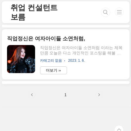
본문 바로가기
취업 컨설턴트
보름
직업정신은 여자아이들 소연처럼,
직업정신은 여자아이들 소연처럼 이라는 제목
만큼 오늘은 다소 개인적인 포스팅을 해볼 생
각이에요. 여러분들의 "직업정신"이라고 한다
카테고리 없음
2023. 1. 6.
면 어떤 생각이 드시나요? 면접에서의 "직업
가치관"을 말하는 것이 아니라 본인이 생각하
더보기 ››
는 "직업에 대한 열정"은 어떻게 생각하시나
요? 이에 대한 주제로 말씀드려 보겠습니다. 우
연히 소연이라는 연예인의 경우에는 일에 대한
관심도와 즐거움, 그리고 열정까지 모두 갖추
1
고 있었던 것을 볼 수 있었는데요. 최신 히트작
인 Nude의 비하인드 영상인 Nude recording
behind 영상을 보더라도 "(이 음을) 늘려볼까
요?" 혹은 다른 멤버가 노래를 부를 때 "이 부분
은 조금 더 긁는 게 좋을 거 같아" 혹은 "이 부분
은 너무 슬픈 거 같은데?"라고 말하며 의논하
는 모습이 보이죠. ..