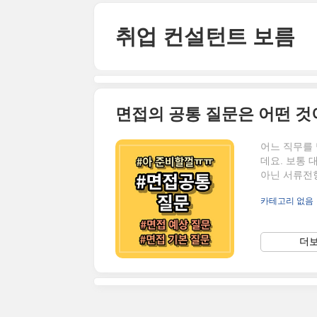
본문 바로가기
취업 컨설턴트 보름
면접의 공통 질문은 어떤 것
어느 직무를
데요. 보통 
아닌 서류전
되기도 합니
카테고리 없음
고는 하죠. 
해보는 것이
무엇이 있을
더보
필수 질문이며
으실 수 있으