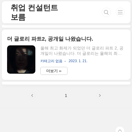
본문 바로가기
취업 컨설턴트
보름
더 글로리 파트2, 공개일 나왔습니다.
올해 최고 화제가 되었던 더 글로리 파트 2, 공
개일이 나왔습니다. 더 글로리는 올해의 최대
화제 작품이죠. "학교 폭력"을 당한 문동은(송
카테고리 없음
2023. 1. 21.
혜교)이 학교 폭력 가해자들을 찾아가 복수하
는 내용을 다룬 드라마인데요. 사실 학교폭력
더보기 ››
을 주제로 한 드라마인 만큼, 공개 예정 시 우려
의 목소리가 나온 것은 사실입니다. 하지만 우
려와는 다르게 "학교 폭력을 저지른 가해자들
은 이 드라마를 보고 반성하길", "지금쯤 잠도
1
못 자고 있을 듯"이라고 말하며 큰 흥행을 이뤄
냈습니다. 그리고 모두들 더 글로리 파트 2가
공개가 언제쯤인가, 관심을 가지게 되었는데
요. 이번에 예정일을 확정했다고 합니다. 더 글
로리측에서는 더 글로리 파트 2 공개일을 2023
년 3월 10일 확정했다고 합니다. 김은숙 작가
는 "여러분들이 파트 1을 ..