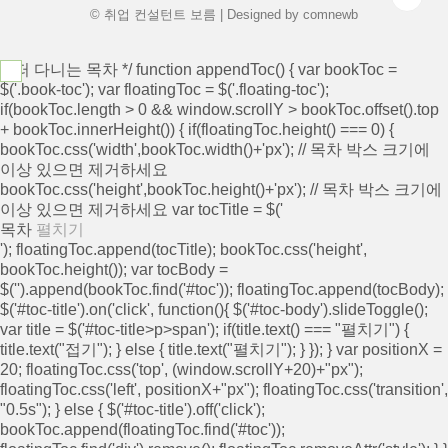
© 취업 컨설턴트 보름 | Designed by
comnewb
/* 떠 다니는 목차 */ function appendToc() { var bookToc =
$('.book-toc'); var floatingToc = $('.floating-toc');
if(bookToc.length > 0 && window.scrollY > bookToc.offset().top
+ bookToc.innerHeight()) { if(floatingToc.height() === 0) {
bookToc.css('width',bookToc.width()+'px'); // 목차 박스 크기에
이상 있으면 제거하세요
bookToc.css('height',bookToc.height()+'px'); // 목차 박스 크기에
이상 있으면 제거하세요 var tocTitle = $('
목차
펼치기
'); floatingToc.append(tocTitle); bookToc.css('height',
bookToc.height()); var tocBody =
$('
').append(bookToc.find('#toc')); floatingToc.append(tocBody);
$('#toc-title').on('click', function(){ $('#toc-body').slideToggle();
var title = $('#toc-title>p>span'); if(title.text() === "펼치기") {
title.text("접기"); } else { title.text("펼치기"); } }); } var positionX =
20; floatingToc.css('top', (window.scrollY+20)+"px");
floatingToc.css('left', positionX+"px"); floatingToc.css('transition',
"0.5s"); } else { $('#toc-title').off('click');
bookToc.append(floatingToc.find('#toc'));