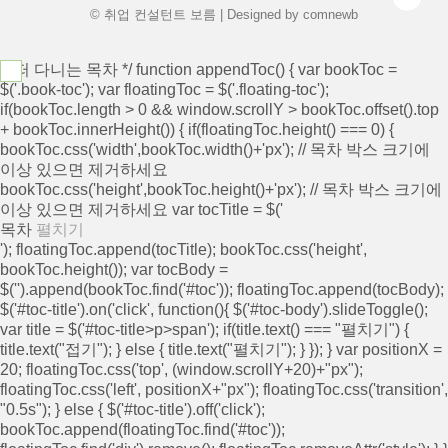
© 취업 컨설턴트 보름 | Designed by
comnewb
/* 떠 다니는 목차 */ function appendToc() { var bookToc =
$('.book-toc'); var floatingToc = $('.floating-toc');
if(bookToc.length > 0 && window.scrollY > bookToc.offset().top
+ bookToc.innerHeight()) { if(floatingToc.height() === 0) {
bookToc.css('width',bookToc.width()+'px'); // 목차 박스 크기에
이상 있으면 제거하세요
bookToc.css('height',bookToc.height()+'px'); // 목차 박스 크기에
이상 있으면 제거하세요 var tocTitle = $('
목차
펼치기
'); floatingToc.append(tocTitle); bookToc.css('height',
bookToc.height()); var tocBody =
$('
').append(bookToc.find('#toc')); floatingToc.append(tocBody);
$('#toc-title').on('click', function(){ $('#toc-body').slideToggle();
var title = $('#toc-title>p>span'); if(title.text() === "펼치기") {
title.text("접기"); } else { title.text("펼치기"); } }); } var positionX =
20; floatingToc.css('top', (window.scrollY+20)+"px");
floatingToc.css('left', positionX+"px"); floatingToc.css('transition',
"0.5s"); } else { $('#toc-title').off('click');
bookToc.append(floatingToc.find('#toc'));