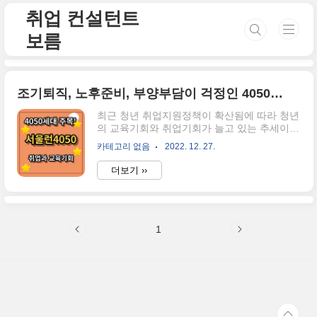
본문 바로가기
취업 컨설턴트
보름
조기퇴직, 노후준비, 부양부담이 걱정인 4050세대를 위한 서울런 4050을 여섯가지로 압축해서 알아보자
최근 청년 취업지원정책이 확산됨에 따라 청년
의 교육기회와 취업기회가 늘고 있는 추세이긴
하지만, 여전히 실업률은 그대로인 것이 안타
카테고리 없음
2022. 12. 27.
까운 현실인데요. 그런데 더 큰 문제점이 생기
고 있다는 사실, 다들 알고 계신가요? 그 문제
더보기 ››
는 노인일자리, 중장년일자리도 청년일자리만
큼 만만치 않게 경쟁률이 심화되고, 어려워지
고 있다는 것이에요. 그래서 오늘은 서울시에
서 발표한 4050세대의 취업지원정책인 "서울
1
런 4050"에 대한 정책을 소개하겠습니다. 서울
특별시가 전환기 중장년 집중지원 프로젝트를
시작합니다. 집중대상 40대 40+50대 50대 분
야 직업교육 일자리지원 디지털전환교육 생애
설계 노후준비 주요사업 (1) 미네르바형 직업
전환 (2) 대학연계 진로직업교육 (3) 중장년층
직업훈련 장학금 지원(취약계층에 한함) (..