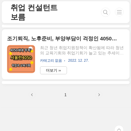
본문 바로가기
취업 컨설턴트
보름
조기퇴직, 노후준비, 부양부담이 걱정인 4050세대를 위한 서울런 4050을 여섯가지로 압축해서 알아보자
최근 청년 취업지원정책이 확산됨에 따라 청년
의 교육기회와 취업기회가 늘고 있는 추세이긴
하지만, 여전히 실업률은 그대로인 것이 안타
카테고리 없음
2022. 12. 27.
까운 현실인데요. 그런데 더 큰 문제점이 생기
고 있다는 사실, 다들 알고 계신가요? 그 문제
더보기 ››
는 노인일자리, 중장년일자리도 청년일자리만
큼 만만치 않게 경쟁률이 심화되고, 어려워지
고 있다는 것이에요. 그래서 오늘은 서울시에
서 발표한 4050세대의 취업지원정책인 "서울
1
런 4050"에 대한 정책을 소개하겠습니다. 서울
특별시가 전환기 중장년 집중지원 프로젝트를
시작합니다. 집중대상 40대 40+50대 50대 분
야 직업교육 일자리지원 디지털전환교육 생애
설계 노후준비 주요사업 (1) 미네르바형 직업
전환 (2) 대학연계 진로직업교육 (3) 중장년층
직업훈련 장학금 지원(취약계층에 한함) (..