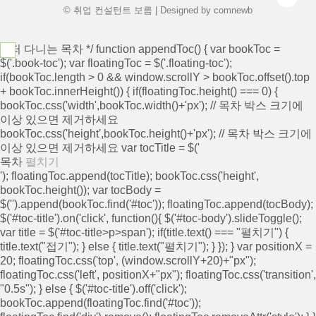
© 취업 컨설턴트 보름 | Designed by
comnewb
/* 떠 다니는 목차 */ function appendToc() { var bookToc =
$('.book-toc'); var floatingToc = $('.floating-toc');
if(bookToc.length > 0 && window.scrollY > bookToc.offset().top
+ bookToc.innerHeight()) { if(floatingToc.height() === 0) {
bookToc.css('width',bookToc.width()+'px'); // 목차 박스 크기에
이상 있으면 제거하세요
bookToc.css('height',bookToc.height()+'px'); // 목차 박스 크기에
이상 있으면 제거하세요 var tocTitle = $('
목차
펼치기
'); floatingToc.append(tocTitle); bookToc.css('height',
bookToc.height()); var tocBody =
$('
').append(bookToc.find('#toc')); floatingToc.append(tocBody);
$('#toc-title').on('click', function(){ $('#toc-body').slideToggle();
var title = $('#toc-title>p>span'); if(title.text() === "펼치기") {
title.text("접기"); } else { title.text("펼치기"); } }); } var positionX =
20; floatingToc.css('top', (window.scrollY+20)+"px");
floatingToc.css('left', positionX+"px"); floatingToc.css('transition',
"0.5s"); } else { $('#toc-title').off('click');
bookToc.append(floatingToc.find('#toc'));