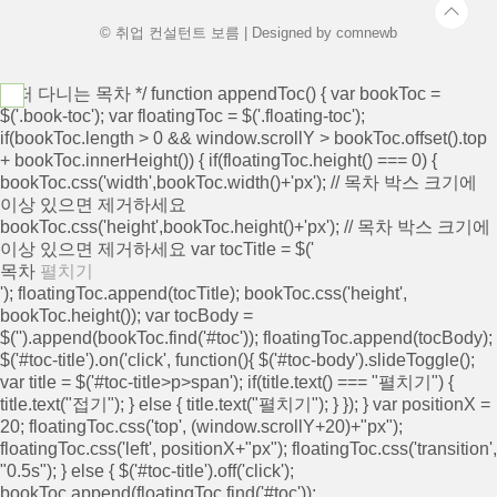
© 취업 컨설턴트 보름 | Designed by
comnewb
/* 떠 다니는 목차 */ function appendToc() { var bookToc =
$('.book-toc'); var floatingToc = $('.floating-toc');
if(bookToc.length > 0 && window.scrollY > bookToc.offset().top
+ bookToc.innerHeight()) { if(floatingToc.height() === 0) {
bookToc.css('width',bookToc.width()+'px'); // 목차 박스 크기에
이상 있으면 제거하세요
bookToc.css('height',bookToc.height()+'px'); // 목차 박스 크기에
이상 있으면 제거하세요 var tocTitle = $('
목차
펼치기
'); floatingToc.append(tocTitle); bookToc.css('height',
bookToc.height()); var tocBody =
$('
').append(bookToc.find('#toc')); floatingToc.append(tocBody);
$('#toc-title').on('click', function(){ $('#toc-body').slideToggle();
var title = $('#toc-title>p>span'); if(title.text() === "펼치기") {
title.text("접기"); } else { title.text("펼치기"); } }); } var positionX =
20; floatingToc.css('top', (window.scrollY+20)+"px");
floatingToc.css('left', positionX+"px"); floatingToc.css('transition',
"0.5s"); } else { $('#toc-title').off('click');
bookToc.append(floatingToc.find('#toc'));