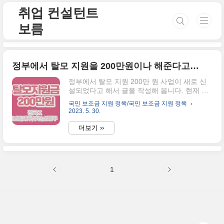
본문 바로가기
취업 컨설턴트
보름
정부에서 탈모 지원을 200만원이나 해준다고요?
정부에서 탈모 지원 200만 원 사업이 새로 신
설되었다고 해서 글을 작성해 봅니다. 현재 완
화조건으로 시행하는 도시는 보령시인데요. 요
국민 보조금 지원 정책/국민 보조금 지원 정책
즘 30대부터 탈모가 아닌 20대 초부터 탈모를
2023. 5. 30.
가지고 계신 국민들은 많고, 머리를 심자니
500만 원, 600만 원은 쉽게 돈이 들어가서, 쉽
더보기 ››
게 치료하지 못했던 탈모인들에게는 꽤나 괜찮
은 지원금액인 듯싶습니다. 탈모 지원 비 "청년
층"만 지원해 준다? 최근 들어 탈모가 20대부
터, 혹은 10대부터 진행되는 케이스도 많다고
1
는 하지만, 대부분 탈모 환자의 수는 30대 이상
이 많은 편인데, 이러한 탈모 치료비는 19세부
터 34세 청년까지만 지원해 준다는 것이 특징
입니다. 이러한 지원에 대한 내용으로, "청년층
만 대상에 있는 것은 너무하지 않냐"라는 목소
리도 나오고 있을 듯합니..