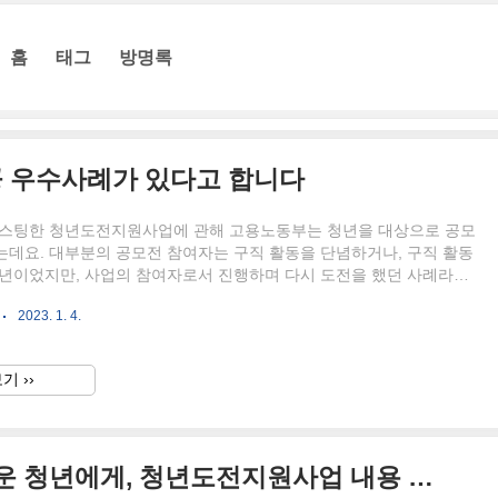
홈
태그
방명록
 우수사례가 있다고 합니다
포스팅한 청년도전지원사업에 관해 고용노동부는 청년을 대상으로 공모
는데요. 대부분의 공모전 참여자는 구직 활동을 단념하거나, 구직 활동
청년이었지만, 사업의 참여자로서 진행하며 다시 도전을 했던 사례라고
들의 관심을 가지게 되었습니다. 공모전에는 104편의 사례가 접수되
2023. 1. 4.
0편을 수상작(최우수상 1명, 우수상 2명, 장려상 7)으로 선정하여, 고용노
 및 상금을 수여했다고 합니다. 수상작이라고 하면 사실은 얼마인지 궁
? 그래서 제가 가지고 와봤답니다. 구분 선정인원 내용 부상 최우수상
기 ››
 장관상 및 상금 100만원 "시현하다" 프로필/증명사진 촬영 우수상 2
 원장상 및 상금 500만원 장려상 7 상금 30만원 ..
2023년 장기간 취업이 어려운 청년에게, 청년도전지원사업 내용 살펴보기