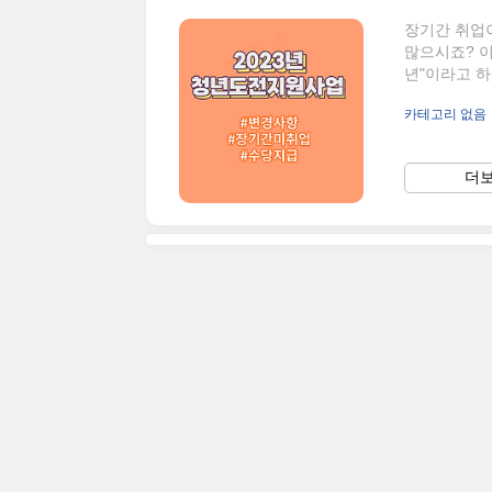
장기간 취업
많으시죠? 이
년"이라고 하
조건에 부합
카테고리 없음
는 자격요건
전지원사업이
키지(현재 
더보
시장에 참여
엇인지 모르신
는..