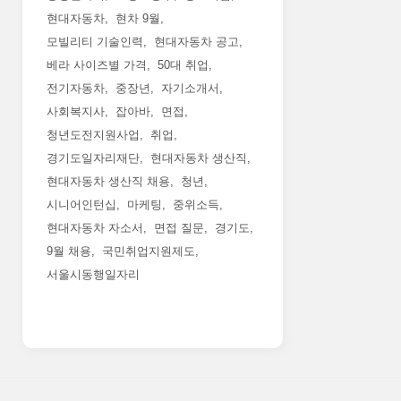
현대자동차
현차 9월
모빌리티 기술인력
현대자동차 공고
베라 사이즈별 가격
50대 취업
전기자동차
중장년
자기소개서
사회복지사
잡아바
면접
청년도전지원사업
취업
경기도일자리재단
현대자동차 생산직
현대자동차 생산직 채용
청년
시니어인턴십
마케팅
중위소득
현대자동차 자소서
면접 질문
경기도
9월 채용
국민취업지원제도
서울시동행일자리