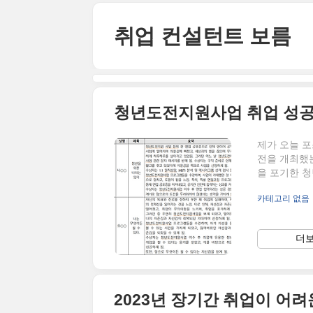
본문 바로가기
취업 컨설턴트 보름
청년도전지원사업 취업 성공
제가 오늘 
전을 개최했
을 포기한 
하여 많은 이
카테고리 없음
고, 그중 1
동부 장관상
금해지잖아요
더보
1 고용노동부
한국고용정보원