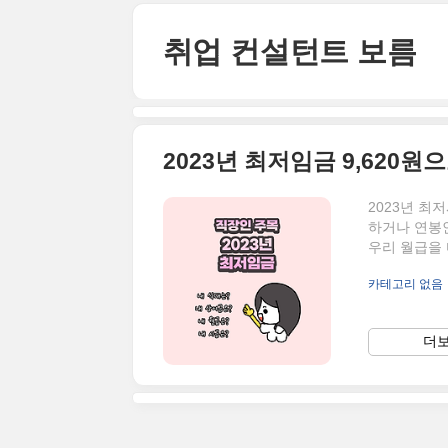
본문 바로가기
취업 컨설턴트 보름
2023년 최
하거나 연봉
우리 월급을 
하면 총 2,0
카테고리 없음
일 1일을 근
209시간이 
급은 2,010
더보
2,010,5
요. 첫..