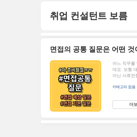
본문 바로가기
취업 컨설턴트 보름
면접의 공통 질문은 어떤 것
어느 직무를
데요. 보통 
아닌 서류전
되기도 합니
카테고리 없음
고는 하죠. 
해보는 것이
무엇이 있을
더보
필수 질문이며
으실 수 있으