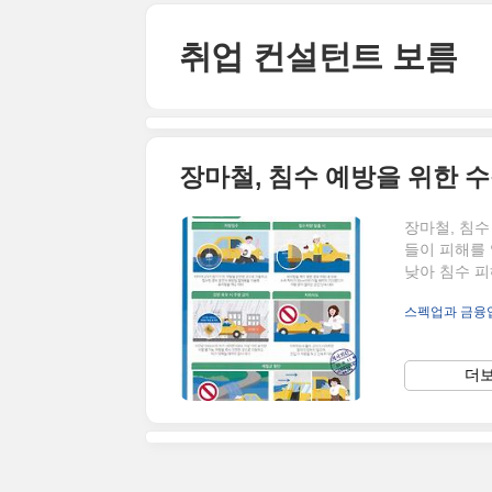
본문 바로가기
취업 컨설턴트 보름
장마철, 침수 예방을 위한 
장마철, 침수
들이 피해를
낮아 침수 피
은 아래의 수
스펙업과 금융
칙 행정안전
행동요령과 
실험했을 때와
더보
나와야 하는데
차에서 대피하