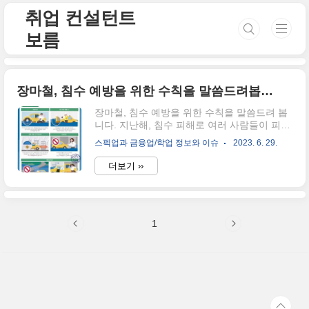
본문 바로가기
취업 컨설턴트
보름
장마철, 침수 예방을 위한 수칙을 말씀드려봅니다.
장마철, 침수 예방을 위한 수칙을 말씀드려 봅
니다. 지난해, 침수 피해로 여러 사람들이 피해
를 입고, 정신적 물질적으로 고통스러운 상황
스펙업과 금융업/학업 정보와 이슈
2023. 6. 29.
에 직면했었는데요. 지대가 낮아 침수 피해가
잦으신 분들, 평소 관리가 어려워 안전에 어려
더보기 ››
움을 겪고 계신 분들은 아래의 수칙을 확인해
주시고, 지인들에게 공유해 주세요. 장마철, 침
수 예방 수칙 행정안전부에서 발표한 침수대비
국민행동요령의 경우 "차량 이용자" 침수 예방
1
행동요령과 "지하공간 이용 시 행동요령"으로
나눠지고 있는데요. 많은 유튜버들이 실험했을
때와 같이 차량이용자의 경우 자동차의 타이어
기준 2/3가 잠기기 이전에 나와야 하는데, 만일
나오지 못한 경우에는 차 문이 열리지 않습니
다. 침수되고 있는 차에서 대피하지 못한 경우
행동요령 두 가지 첫 번째 : 침..