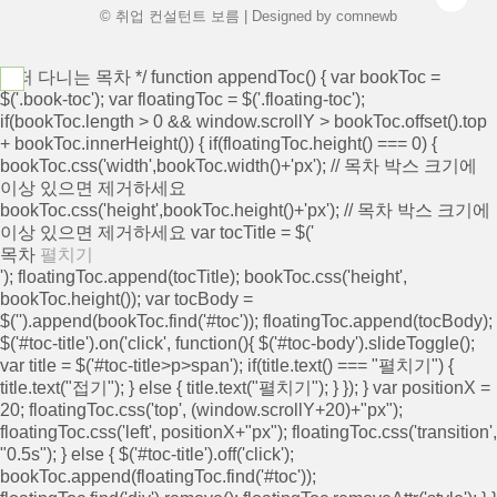
© 취업 컨설턴트 보름 | Designed by
comnewb
/* 떠 다니는 목차 */ function appendToc() { var bookToc =
$('.book-toc'); var floatingToc = $('.floating-toc');
if(bookToc.length > 0 && window.scrollY > bookToc.offset().top
+ bookToc.innerHeight()) { if(floatingToc.height() === 0) {
bookToc.css('width',bookToc.width()+'px'); // 목차 박스 크기에
이상 있으면 제거하세요
bookToc.css('height',bookToc.height()+'px'); // 목차 박스 크기에
이상 있으면 제거하세요 var tocTitle = $('
목차
펼치기
'); floatingToc.append(tocTitle); bookToc.css('height',
bookToc.height()); var tocBody =
$('
').append(bookToc.find('#toc')); floatingToc.append(tocBody);
$('#toc-title').on('click', function(){ $('#toc-body').slideToggle();
var title = $('#toc-title>p>span'); if(title.text() === "펼치기") {
title.text("접기"); } else { title.text("펼치기"); } }); } var positionX =
20; floatingToc.css('top', (window.scrollY+20)+"px");
floatingToc.css('left', positionX+"px"); floatingToc.css('transition',
"0.5s"); } else { $('#toc-title').off('click');
bookToc.append(floatingToc.find('#toc'));