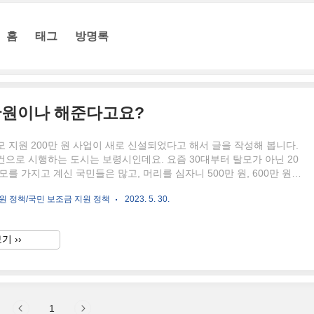
홈
태그
방명록
만원이나 해준다고요?
 지원 200만 원 사업이 새로 신설되었다고 해서 글을 작성해 봅니다.
으로 시행하는 도시는 보령시인데요. 요즘 30대부터 탈모가 아닌 20
모를 가지고 계신 국민들은 많고, 머리를 심자니 500만 원, 600만 원은
들어가서, 쉽게 치료하지 못했던 탈모인들에게는 꽤나 괜찮은 지원금액
원 정책/국민 보조금 지원 정책
2023. 5. 30.
. 탈모 지원 비 "청년층"만 지원해 준다? 최근 들어 탈모가 20대부터,
터 진행되는 케이스도 많다고는 하지만, 대부분 탈모 환자의 수는 30대
편인데, 이러한 탈모 치료비는 19세부터 34세 청년까지만 지원해 준다
기 ››
입니다. 이러한 지원에 대한 내용으로, "청년층만 대상에 있는 것은 너
라는 목소리도 나오고 있을 듯합니..
1