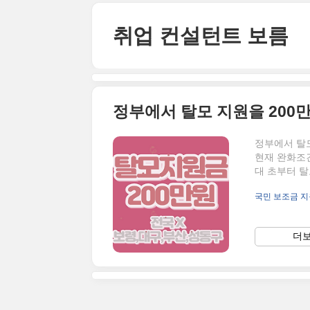
본문 바로가기
취업 컨설턴트 보름
정부에서 탈모 지원을 200
정부에서 탈모
현재 완화조건
대 초부터 탈
쉽게 돈이 
국민 보조금 지
인 듯싶습니다
혹은 10대부
이상이 많은 
더보
는 것이 특징
무하지 않냐"