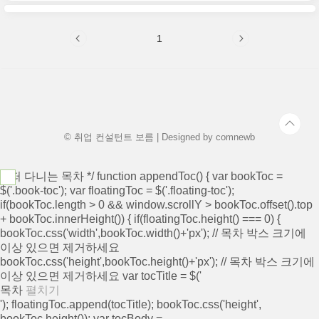
요. 현대자동차 생산직 자기소개서 항목 1. 자
신이 ‘모빌리티 기술인력’이라고 생각하는 이유
와 남들과 차별화된 본인만의 강점을 기술해
1
주십시오.(700자) 2. 협업을 통해서 문제를 해
결해 본 경험과 그 과정에서 느꼈던 본인 성격
의 단점, 이를 극복하기 위한 노력을 말씀해 주
세요. (600자) 3. 스스로 목표를 설정해서 달성
해 나가는 과정에서 겪은 어려움과 극복해 낸
방법을 말씀해 주십시오.(700자) 자기소개서
항목을 보고 느낀 현대자동차가..
© 취업 컨설턴트 보름 | Designed by
comnewb
/* 떠 다니는 목차 */ function appendToc() { var bookToc =
$('.book-toc'); var floatingToc = $('.floating-toc');
if(bookToc.length > 0 && window.scrollY > bookToc.offset().top
+ bookToc.innerHeight()) { if(floatingToc.height() === 0) {
bookToc.css('width',bookToc.width()+'px'); // 목차 박스 크기에
이상 있으면 제거하세요
bookToc.css('height',bookToc.height()+'px'); // 목차 박스 크기에
이상 있으면 제거하세요 var tocTitle = $('
목차
펼치기
'); floatingToc.append(tocTitle); bookToc.css('height',
bookToc.height()); var tocBody =