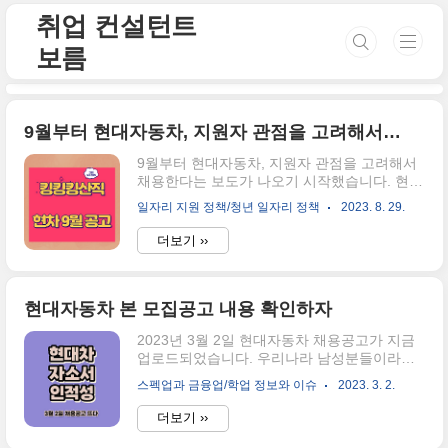
본문 바로가기
취업 컨설턴트
보름
9월부터 현대자동차, 지원자 관점을 고려해서 채용한다?
9월부터 현대자동차, 지원자 관점을 고려해서
채용한다는 보도가 나오기 시작했습니다. 현대
자동차는 이전 상반기에도 채용공고를 올리며
일자리 지원 정책/청년 일자리 정책
2023. 8. 29.
많은 사원들의 관심을 받게 되었는데요. 이번
에도 마찬가지로, 현대자동차 하반기 채용 소
더보기 ››
식은 취업준비생뿐만이 아닌 이직의 기회의 장
을 마련하지 않을까 싶습니다. 1. 현대자동차
채용 9월 상세일정 보기 현대자동차 9월 신입
채용의 접수기간은 2023년 9월 1일 금요일부
현대자동차 본 모집공고 내용 확인하자
터 9월 14일 목요일 17시까지입니다. 지원대상
2023년 3월 2일 현대자동차 채용공고가 지금
은 학사/석사 학위를 취득하신 분 또는 2024년
업로드되었습니다. 우리나라 남성분들이라면
2월 졸업예정이신 분들이며 모집부문은 연구
사실 도전해보고 싶은 고액 연봉 생산라인인데
개발, 디자인, 생산/제조, 사업/기획, 경영지원,
스펙업과 금융업/학업 정보와 이슈
2023. 3. 2.
요. 현재 홈페이지는 접속자가 많기 때문에 업
IT로 나뉘고 있습니다. 모집일정 2023년 9월 1
로드가 지연되고 있습니다. 공고문을 확인하실
일 금요일부터 2023년 9월 14일 목요일 17시
더보기 ››
수 없으신 분들은 아래의 내용을 확인해 보세
까지 지원대상 학사, ..