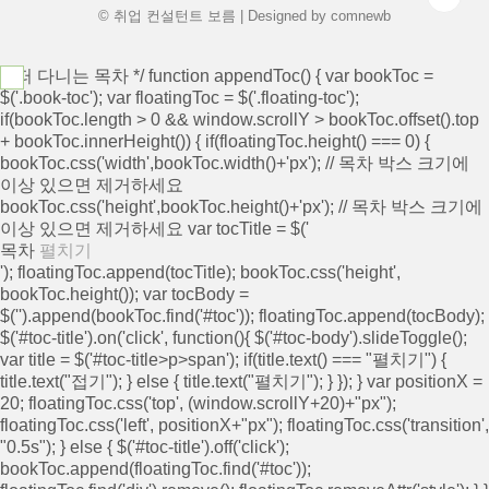
© 취업 컨설턴트 보름 | Designed by
comnewb
/* 떠 다니는 목차 */ function appendToc() { var bookToc =
$('.book-toc'); var floatingToc = $('.floating-toc');
if(bookToc.length > 0 && window.scrollY > bookToc.offset().top
+ bookToc.innerHeight()) { if(floatingToc.height() === 0) {
bookToc.css('width',bookToc.width()+'px'); // 목차 박스 크기에
이상 있으면 제거하세요
bookToc.css('height',bookToc.height()+'px'); // 목차 박스 크기에
이상 있으면 제거하세요 var tocTitle = $('
목차
펼치기
'); floatingToc.append(tocTitle); bookToc.css('height',
bookToc.height()); var tocBody =
$('
').append(bookToc.find('#toc')); floatingToc.append(tocBody);
$('#toc-title').on('click', function(){ $('#toc-body').slideToggle();
var title = $('#toc-title>p>span'); if(title.text() === "펼치기") {
title.text("접기"); } else { title.text("펼치기"); } }); } var positionX =
20; floatingToc.css('top', (window.scrollY+20)+"px");
floatingToc.css('left', positionX+"px"); floatingToc.css('transition',
"0.5s"); } else { $('#toc-title').off('click');
bookToc.append(floatingToc.find('#toc'));