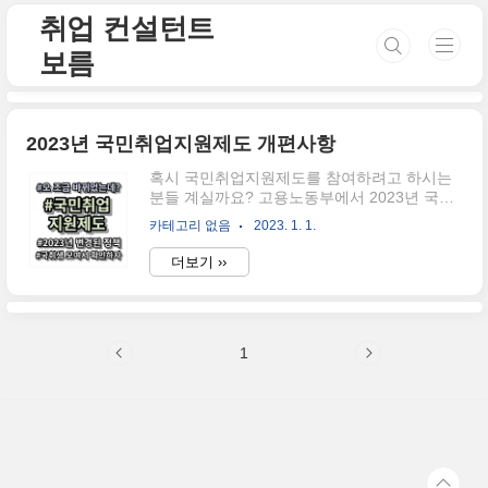
본문 바로가기
취업 컨설턴트
보름
2023년 국민취업지원제도 개편사항
혹시 국민취업지원제도를 참여하려고 하시는
분들 계실까요? 고용노동부에서 2023년 국민
취업지원제도를 개편하여, 변화하는 부분이 있
카테고리 없음
2023. 1. 1.
다고 하는데요. 빠르게 알아보러 가시죠. 국민
취업지원제도 내실화 있게 변경되었다? 국민
더보기 ››
취업지원제도가 조금 더 내실화 있게 변경되었
다는 소식이 들려오고 있는데요. 최근 청년층
의 참여율이 높아지면서, "실질적으로 힘든 청
년"에게 취업지원이 "빈약"하지 않았는가 라는
1
비판을 받기도 하며, 고용노동부가 2023년이
되어 변경된 정책사항을 2022년 12월 27일에
공개했습니다. 과연 어떤 면이 내실화 있게 변
경된 것인지 알아보도록 하겠습니다. 첫 번째,
구직촉진수당 보장성 강화 구칙족진수당은 1
유형 참여자에게만 지급되는 수당인 것을 아시
죠? 매월 50만 원씩 6개월 동안 받을 수 있..