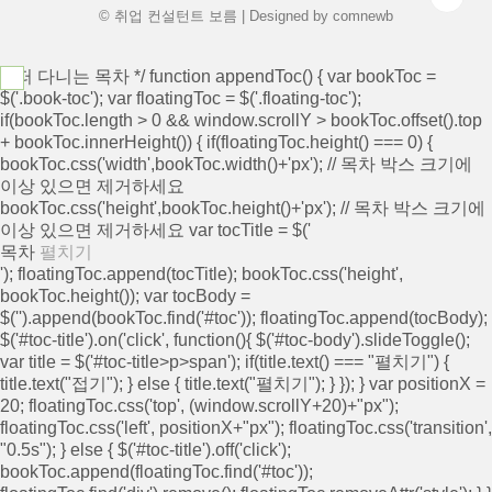
© 취업 컨설턴트 보름 | Designed by
comnewb
/* 떠 다니는 목차 */ function appendToc() { var bookToc =
$('.book-toc'); var floatingToc = $('.floating-toc');
if(bookToc.length > 0 && window.scrollY > bookToc.offset().top
+ bookToc.innerHeight()) { if(floatingToc.height() === 0) {
bookToc.css('width',bookToc.width()+'px'); // 목차 박스 크기에
이상 있으면 제거하세요
bookToc.css('height',bookToc.height()+'px'); // 목차 박스 크기에
이상 있으면 제거하세요 var tocTitle = $('
목차
펼치기
'); floatingToc.append(tocTitle); bookToc.css('height',
bookToc.height()); var tocBody =
$('
').append(bookToc.find('#toc')); floatingToc.append(tocBody);
$('#toc-title').on('click', function(){ $('#toc-body').slideToggle();
var title = $('#toc-title>p>span'); if(title.text() === "펼치기") {
title.text("접기"); } else { title.text("펼치기"); } }); } var positionX =
20; floatingToc.css('top', (window.scrollY+20)+"px");
floatingToc.css('left', positionX+"px"); floatingToc.css('transition',
"0.5s"); } else { $('#toc-title').off('click');
bookToc.append(floatingToc.find('#toc'));