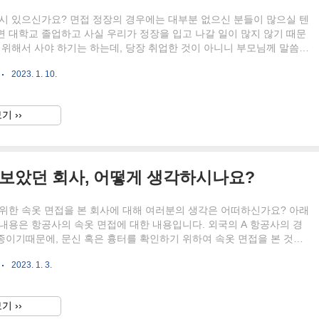
시 있으신가요? 면접 정장의 경우에는 대부분 없으신 분들이 많으실 텐
 대학교 졸업하고 사실 우리가 정장을 입고 나갈 일이 많지 않기 때문
 위해서 사야 하기는 하는데, 당장 취업한 것이 아니니 부모님께 말씀드
고, 내가 사려니 조금 아깝기도 하는 것이 면접 정장인 듯해요. 그래서
2023. 1. 10.
 주제는 "면접 정장"입니다 면접 정장이 대여할 수 있다면 참 좋겠죠?
 확인해 보세요. 면접정장 대여 서비스를 원하신다면 취업날개서비스를
됩니다. 취업준비생을 위한 면접 정장을 대여해주는 서비스는 "취업날
기 ››
스인데요. 취업날개서비스의 경우 이용자가 약 4만 8천 명으로 꽤 많은
이 준비하고 있다고 합니다. 취업날개서비스는 각 지..
 보았던 회사, 어떻게 생각하시나요?
위한 속옷 면접을 본 회사에 대해 여러분의 생각은 어떠하신가요? 아래
내용은 항공사의 속옷 면접에 대한 내용입니다. 외국의 A 항공사의 경
종이기때문에, 문신 혹은 흉터를 확인하기 위하여 속옷 면접을 본 것으
니다. 이에 참여했던 면접자들의 반응은 싸늘했는데요. 상의와 하의를
2023. 1. 3.
모습을 보며 '동물원의 원숭이 같다''라는 생각을 하기도 했다고 합니
인적으로 저의 경우에는 당연히 반응이 싸늘할 수밖에 없다고 생각이 들
23년까지 아무런 논란이 없었다는 것이 더 놀라울 정도라고 생각이 드는
기 ››
나라에서는 탈의를 하고 면접을 보는 서비스업계 종사는 거의 없다고 보