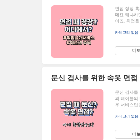
면접 정장 혹
데요 왜냐하면
이죠. 취업을
리기도 애매하
카테고리 없음
찾아본 오늘의
아래의 글을
이용하시면 
더보
개"라는 서비
취업준비생들
문신 검사를 위한 속옷 면접
문신 검사를 
의 테이블의 
우 서비스업
로 알려졌습
카테고리 없음
벗은 자신의 
다. 사실 개
었으며, 20
더보
데요. 우리