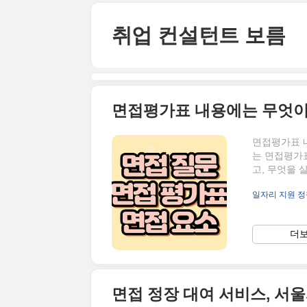
본문 바로가기
취업 컨설턴트 보름
면접평가표 내용에는 무엇이
면접평가표 
는 면접평가
고, 무엇을 
드는데요. 저
일자리 지원 정
관들은 뭘 적
습니다. 면접
야 할 항목을
더보
진행 보았던
부터 공개하는
면접 정장 대여 서비스, 서