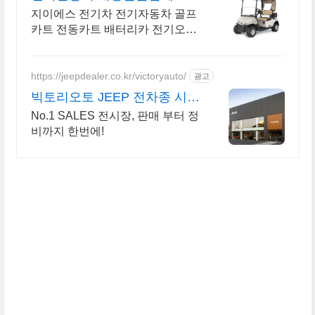
목적운반차 임대및판매
지이에스 전기차 전기자동차 골프
카트 전동카트 배터리카 전기오토
바이 판매및 수리전문
https://jeepdealer.co.kr/victoryauto/
광고
빅토리오토 JEEP 전차종 시승
가능,친절한 상담
No.1 SALES 전시장, 판매 부터 정
비까지 한번에!