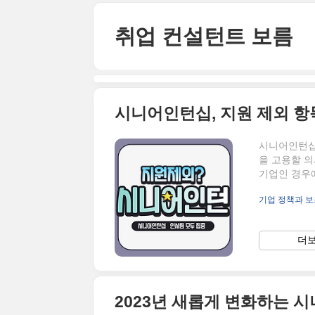
본문 바로가기
취업 컨설턴트 보름
시니어인턴십, 지원 제외 
시니어인턴십 
을 고용할 의
기업인 경우에
니어인턴십이
기업 정책과 
기업에 인건
십에 대한 내
부 행정 관리
더보
무워느 법률전
리에이션강사 