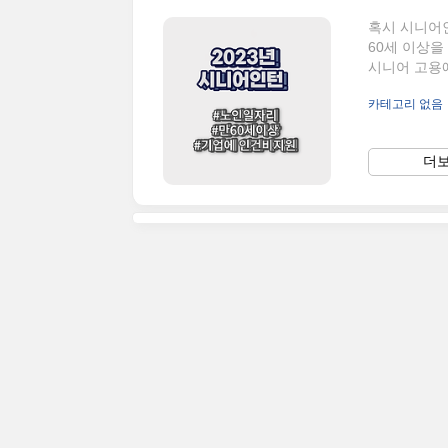
혹시 시니어인
60세 이상
시니어 고용
용도, 청년의
카테고리 없음
요건, 지원
니어인턴십은
을 위해 기
더보
떻게 되나요?
보호 규정을 